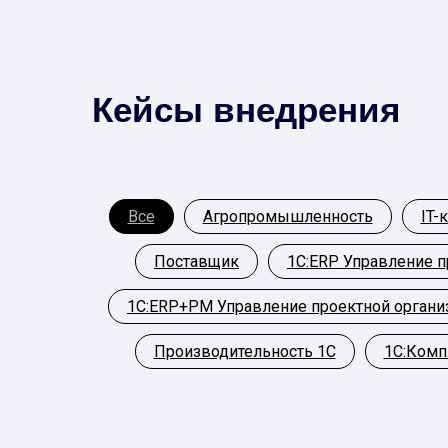
Кейсы внедрения
Все
Агропромышленность
IT-
Поставщик
1С:ERP Управление 
1С:ERP+PM Управление проектной органи
Производительность 1С
1С:Комп