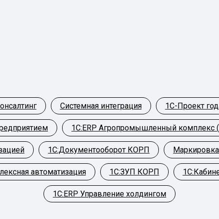
консалтинг
Системная интеграция
1С-Проект год
предприятием
1С:ERP Агропромышленный комплекс 
зацией
1С:Документооборот КОРП
Маркировка
лексная автоматизация
1С:ЗУП КОРП
1С:Кабин
1С:ERP Управление холдингом