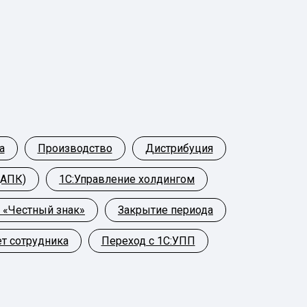
а
Производство
Дистрибуция
(АПК)
1С:Управление холдингом
 «Честный знак»
Закрытие периода
ет сотрудника
Переход с 1С:УПП