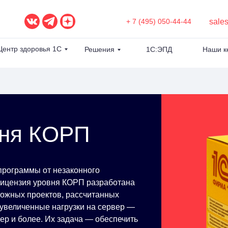
sale
+ 7 (495) 050-44-44
Центр здоровья 1С
Решения
1С:ЭПД
Наши к
вня КОРП
программы от незаконного
 лицензия уровня КОРП разработана
ложных проектов, рассчитанных
 увеличенные нагрузки на сервер —
р и более. Их задача — обеспечить