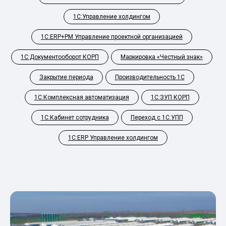
1С:Управление холдингом
1С:ERP+PM Управление проектной организацией
1С:Документооборот КОРП
Маркировка «Честный знак»
Закрытие периода
Производительность 1С
1С:Комплексная автоматизация
1С:ЗУП КОРП
1С:Кабинет сотрудника
Переход с 1С:УПП
1С:ERP Управление холдингом