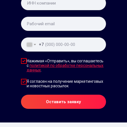
+7
Нажимая «Отправить», вы соглашаетесь
с
политикой по обработке персональных
данных
.
Я согласен на получение маркетинговых
и новостных рассылок
Оставить заявку
Про