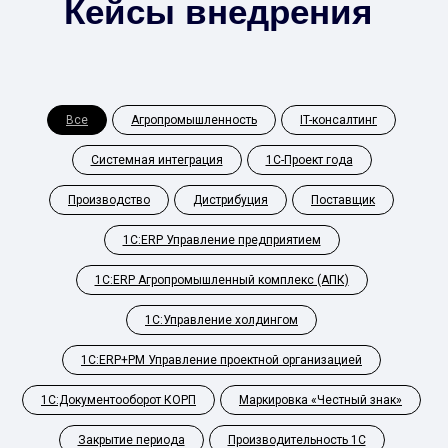
Кейсы внедрения
Все
Агропромышленность
IT-консалтинг
Системная интеграция
1С-Проект года
Производство
Дистрибуция
Поставщик
1С:ERP Управление предприятием
1С:ERP Агропромышленный комплекс (АПК)
1С:Управление холдингом
1С:ERP+PM Управление проектной организацией
1С:Документооборот КОРП
Маркировка «Честный знак»
Закрытие периода
Производительность 1С