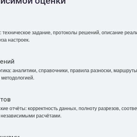
висимой оценки
техническое задание, протоколы решений, описание реали
иза настроек.
шений
огика: аналитики, справочники, правила разноски, маршру
 методологией.
ётов
ие отчёты: корректность данных, полноту разрезов, соотв
 независимыми расчётами.