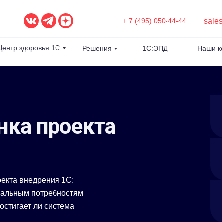
sale
+ 7 (495) 050-44-44
Центр здоровья 1С
Решения
1С:ЭПД
Наши к
нка проекта
екта внедрения 1С:
еальным потребностям
достигает ли система