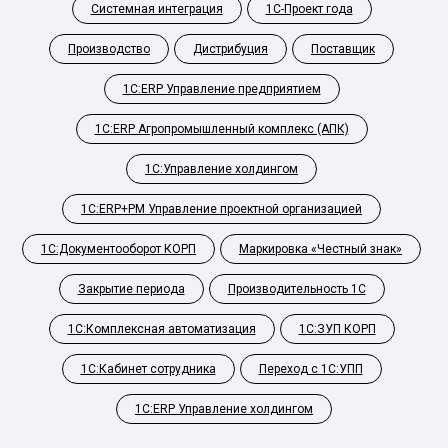
Системная интеграция
1С-Проект года
Производство
Дистрибуция
Поставщик
1С:ERP Управление предприятием
1С:ERP Агропромышленный комплекс (АПК)
1С:Управление холдингом
1С:ERP+PM Управление проектной организацией
1С:Документооборот КОРП
Маркировка «Честный знак»
Закрытие периода
Производительность 1С
1С:Комплексная автоматизация
1С:ЗУП КОРП
1С:Кабинет сотрудника
Переход с 1С:УПП
1С:ERP Управление холдингом