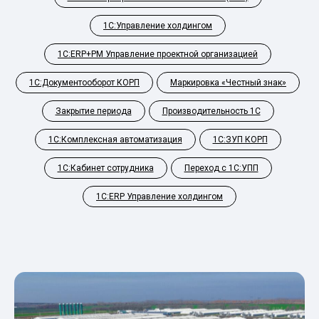
1С:Управление холдингом
1С:ERP+PM Управление проектной организацией
1С:Документооборот КОРП
Маркировка «Честный знак»
Закрытие периода
Производительность 1С
1С:Комплексная автоматизация
1С:ЗУП КОРП
1С:Кабинет сотрудника
Переход с 1С:УПП
1С:ERP Управление холдингом