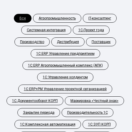
Все
Агропромышленность
IT-консалтинг
Системная интеграция
1С-Проект года
Производство
Дистрибуция
Поставщик
1С:ERP Управление предприятием
1С:ERP Агропромышленный комплекс (АПК)
1С:Управление холдингом
1С:ERP+PM Управление проектной организацией
1С:Документооборот КОРП
Маркировка «Честный знак»
Закрытие периода
Производительность 1С
1С:Комплексная автоматизация
1С:ЗУП КОРП