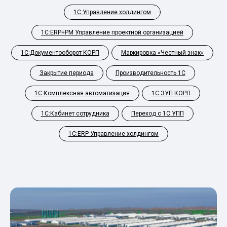
1С:Управление холдингом
1С:ERP+PM Управление проектной организацией
1С:Документооборот КОРП
Маркировка «Честный знак»
Закрытие периода
Производительность 1С
1С:Комплексная автоматизация
1С:ЗУП КОРП
1С:Кабинет сотрудника
Переход с 1С:УПП
1С:ERP Управление холдингом