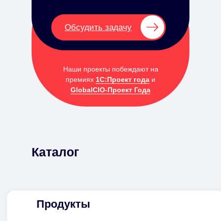
Обсудить задачу
Наши проекты побеждают на
премиях
1С:Проект года
и
GlobalCIO-Проект Года
Каталог
Продукты