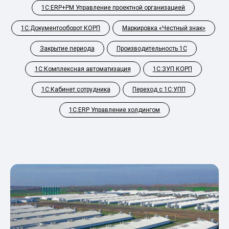
1С:ERP+PM Управление проектной организацией
1С:Документооборот КОРП
Маркировка «Честный знак»
Закрытие периода
Производительность 1С
1С:Комплексная автоматизация
1С:ЗУП КОРП
1С:Кабинет сотрудника
Переход с 1С:УПП
1С:ERP Управление холдингом