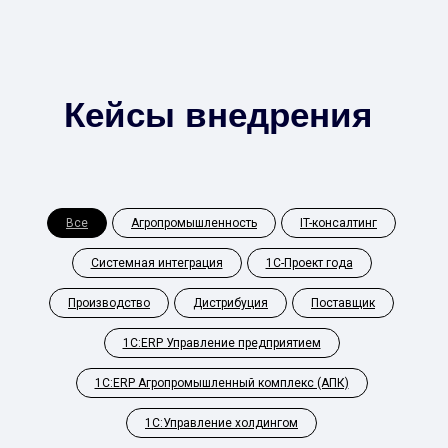
Кейсы внедрения
Все
Агропромышленность
IT-консалтинг
Системная интеграция
1С-Проект года
Производство
Дистрибуция
Поставщик
1С:ERP Управление предприятием
1С:ERP Агропромышленный комплекс (АПК)
1С:Управление холдингом