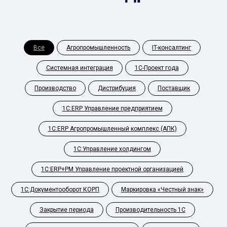
Все
Агропромышленность
IT-консалтинг
Системная интеграция
1С-Проект года
Производство
Дистрибуция
Поставщик
1С:ERP Управление предприятием
1С:ERP Агропромышленный комплекс (АПК)
1С:Управление холдингом
1С:ERP+PM Управление проектной организацией
1С:Документооборот КОРП
Маркировка «Честный знак»
Закрытие периода
Производительность 1С