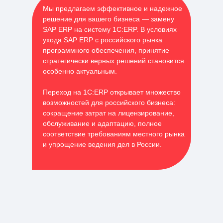
Мы предлагаем эффективное и надежное
решение для вашего бизнеса — замену
SAP ERP на систему 1С:ERP. В условиях
ухода SAP ERP с российского рынка
программного обеспечения, принятие
стратегически верных решений становится
особенно актуальным.
Переход на 1С:ERP открывает множество
возможностей для российского бизнеса:
сокращение затрат на лицензирование,
обслуживание и адаптацию, полное
соответствие требованиям местного рынка
и упрощение ведения дел в России.