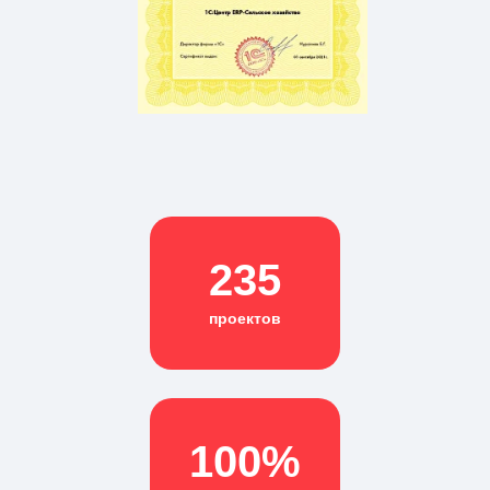
235
проектов
100%