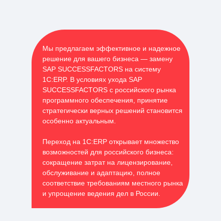
Мы предлагаем эффективное и надежное
решение для вашего бизнеса — замену
SAP SUCCESSFACTORS на систему
1С:ERP. В условиях ухода SAP
SUCCESSFACTORS с российского рынка
программного обеспечения, принятие
стратегически верных решений становится
особенно актуальным.
Переход на 1С:ERP открывает множество
возможностей для российского бизнеса:
сокращение затрат на лицензирование,
обслуживание и адаптацию, полное
соответствие требованиям местного рынка
и упрощение ведения дел в России.