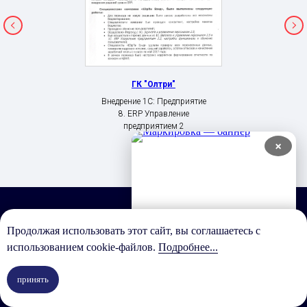
ГК "Олтри"
Внедрение 1С: Предприятие
8. ERP Управление
предприятием 2
×
Продолжая использовать этот сайт, вы соглашаетесь с
У вас есть задача?
использованием cookie-файлов.
Подробнее...
Мы готовы её обсудить и предложить
принять
лучшее решение!