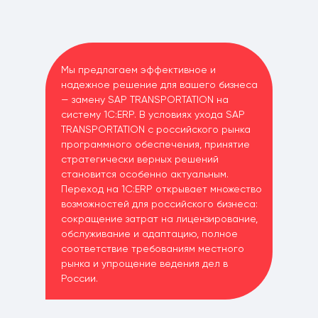
Мы предлагаем эффективное и
надежное решение для вашего бизнеса
— замену SAP TRANSPORTATION на
систему 1С:ERP. В условиях ухода SAP
TRANSPORTATION с российского рынка
программного обеспечения, принятие
стратегически верных решений
становится особенно актуальным.
Переход на 1С:ERP открывает множество
возможностей для российского бизнеса:
сокращение затрат на лицензирование,
обслуживание и адаптацию, полное
соответствие требованиям местного
рынка и упрощение ведения дел в
России.