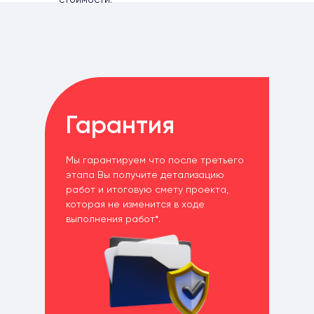
Гарантия
Мы гарантируем что после третьего
этапа Вы получите детализацию
работ и итоговую смету проекта,
которая не изменится в ходе
выполнения работ*.