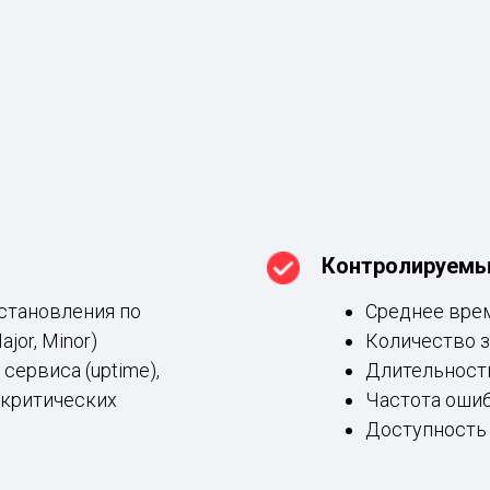
Контролируемы
становления по
Среднее врем
ajor, Minor)
Количество 
ервиса (uptime),
Длительност
 критических
Частота ошиб
Доступность