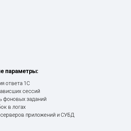
е параметры:
я ответа 1С
зависших сессий
ь фоновых заданий
ок в логах
 серверов приложений и СУБД