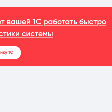
ет вашей 1С работать быстро
стики системы
ику 1С