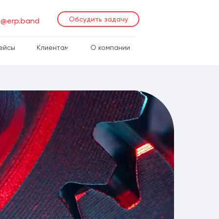
Обсудить задачу
s@erp.band
ейсы
Клиентам
О компании