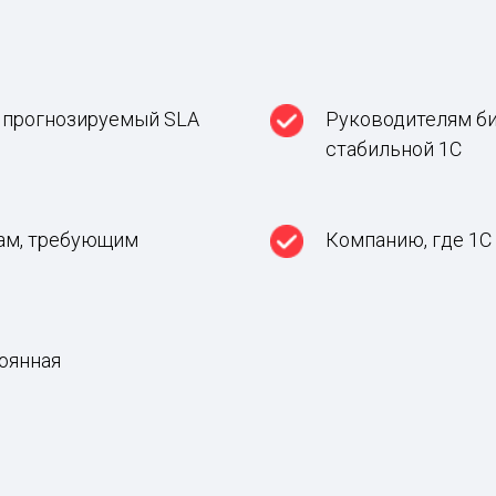
н прогнозируемый SLA
Руководителям би
стабильной 1С
ам, требующим
Компанию, где 1С
оянная