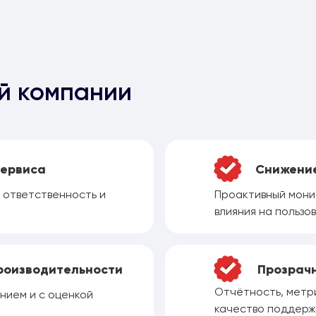
й компании
сервиса
Снижение
т ответственность и
Проактивный мони
влияния на пользо
роизводительности
Прозрачн
Отчётность, метри
нием и с оценкой
качество поддержк