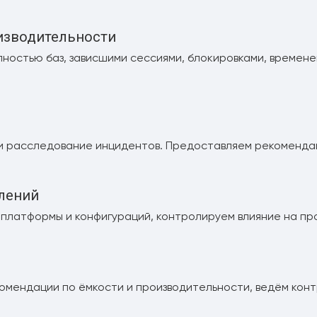
изводительности
ностью баз, зависшими сессиями, блокировками, времене
и расследование инцидентов. Предоставляем рекомендац
влений
платформы и конфигураций, контролируем влияние на про
мендации по ёмкости и производительности, ведём контр