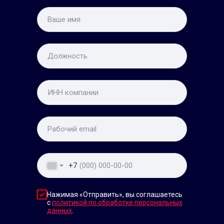
Про
+7
Нажимая «Отправить», вы соглашаетесь
с
политикой по обработке персональных
данных
.