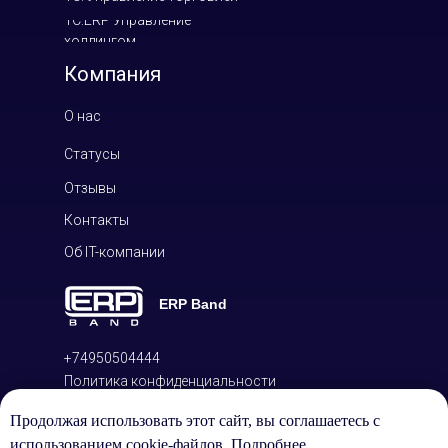
1С:ERP Управление
холдингом
Компания
О нас
Статусы
Отзывы
Контакты
Об IT-компании
ERP Band
+74950504444
Политика конфиденциальности
персональных данных
Продолжая использовать этот сайт, вы соглашаетесь с
ООО «ЕЭрПи Бэнд»
использованием cookie-файлов.
Подробнее...