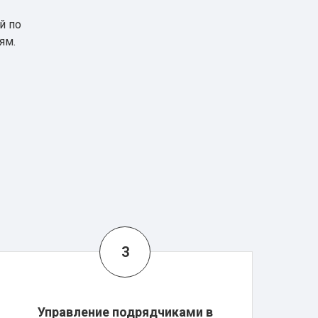
й по
ям.
Управление подрядчиками в