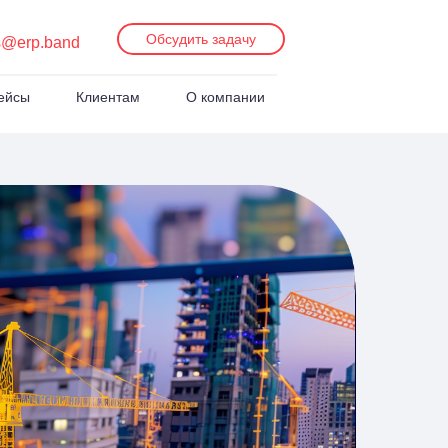
Обсудить задачу
s@erp.band
ейсы
Клиентам
О компании