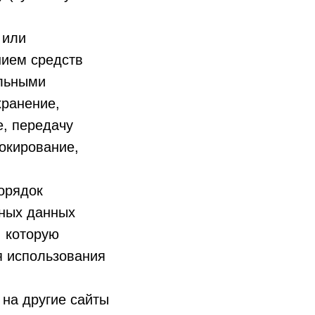
 или
нием средств
альными
хранение,
е, передачу
локирование,
орядок
ьных данных
, которую
я использования
на другие сайты