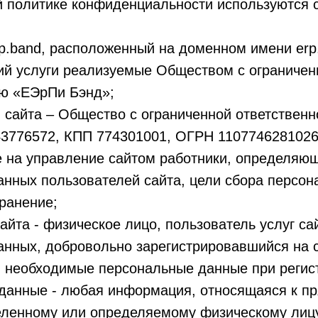
ей политике конфиденциальности используются
/erp.band, расположенный на доменном имени erp
й услуги реализуемые Обществом с ограничен
ью «ЕЭрПи Бэнд»;
 сайта – Общество с ограниченной ответствен
3776572, КПП 774301001, ОГРН 1107746281026)
 на управление сайтом работники, определяющ
нных пользователей сайта, цели сбора персон
хранение;
сайта - физическое лицо, пользователь услуг са
анных, добровольно зарегистрировавшийся на с
 необходимые персональные данные при регис
 данные - любая информация, относящаяся к п
еленному или определяемому физическому лицу