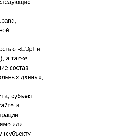
 следующие
.band,
ной
ностью «ЕЭрПи
, а также
ие состав
альных данных,
йта, субъект
айте и
трации;
рямо или
 (субъекту