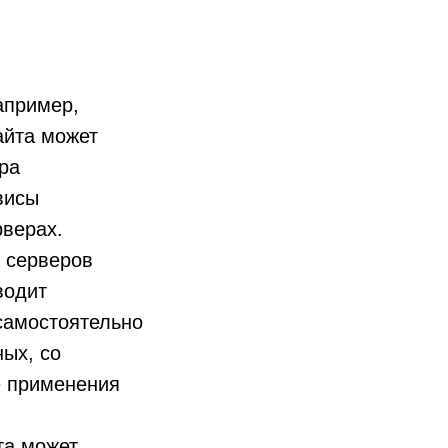
апример,
айта может
ра
висы
рверах.
ю серверов
водит
самостоятельно
ых, со
е применения
та может