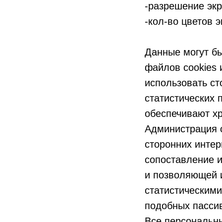
-разрешение экр
-кол-во цветов 
Данные могут б
файлов cookies 
использовать ст
статистических 
обеспечивают х
Администрация с
сторонних интер
сопоставление 
и позволяющей 
статистическим
подобных пасси
Все персональн