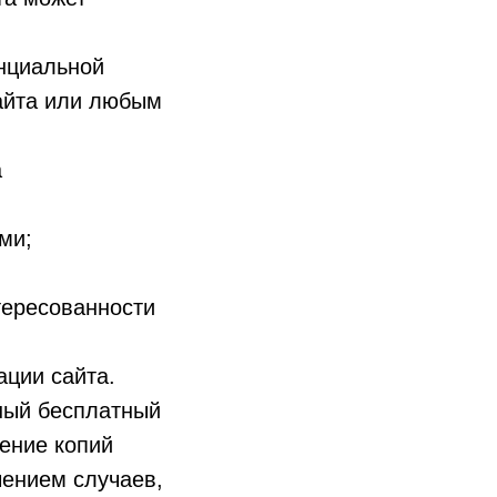
нциальной
айта или любым
а
ми;
;
тересованности
ции сайта.
ный бесплатный
ение копий
чением случаев,