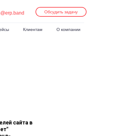
Обсудить задачу
s@erp.band
ейсы
Клиентам
О компании
лей сайта в
ет"
энд»