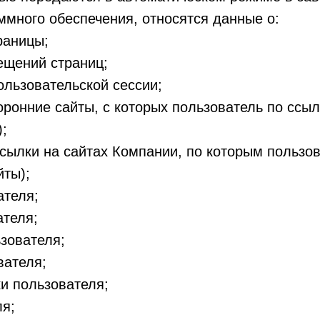
ммного обеспечения, относятся данные о:
раницы;
ещений страниц;
ользовательской сессии;
торонние сайты, с которых пользователь по ссы
;
ссылки на сайтах Компании, по которым пользо
йты);
ателя;
ателя;
зователя;
вателя;
и пользователя;
ля;