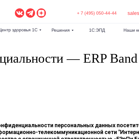
sale
+ 7 (495) 050-44-44
Центр здоровья 1С
Решения
1С:ЭПД
Наши к
нциальности — ERP Band
онфиденциальности персональных данных посетите
формационно-телекоммуникационной сети "Интерн
ества с ограниченной ответственностью «ЕЭрПи Б