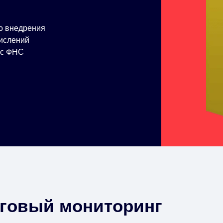
до внедрения
ислений
 с ФНС
оговый мониторинг