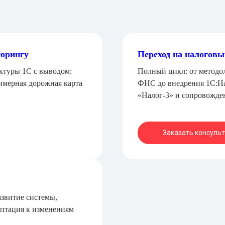
торингу
Переход на налоговы
ктуры 1С с выводом:
Полный цикл: от методол
имерная дорожная карта
ФНС до внедрения 1С:Н
«Налог-3» и сопровожден
Заказать консуль
азвитие системы,
птация к изменениям