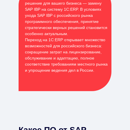
решение для вашего бизнеса — замену
SAP IBP на систему 1С:ERP. В условиях
ухода SAP IBP с российского рынка
программного обеспечения, принятие
стратегически верных решений становится
особенно актуальным.
Переход на 1С:ERP открывает множество
возможностей для российского бизнеса:
сокращение затрат на лицензирование,
обслуживание и адаптацию, полное
соответствие требованиям местного рынка
и упрощение ведения дел в России.
Какое ПО от SAP