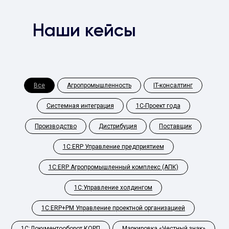
Наши кейсы
Все
Агропромышленность
IT-консалтинг
Системная интеграция
1С-Проект года
Производство
Дистрибуция
Поставщик
1С:ERP Управление предприятием
1С:ERP Агропромышленный комплекс (АПК)
1С:Управление холдингом
1С:ERP+PM Управление проектной организацией
1С:Документооборот КОРП
Маркировка «Честный знак»