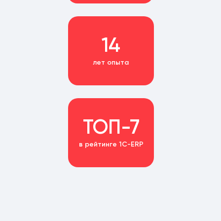
14
лет опыта
ТОП-7
в рейтинге 1С-ERP