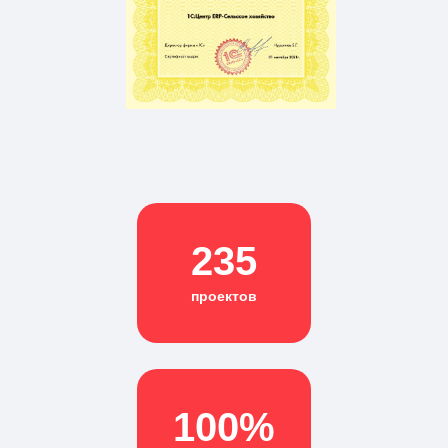
235
проектов
100%