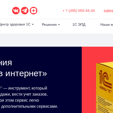
sale
+ 7 (495) 050-44-44
Центр здоровья 1С
Решения
1С:ЭПД
Наши к
ния
з интернет»
" — инструмент, который
ажи, вести учет заказов,
ри этом сервис легко
и дополнительными сервисами.