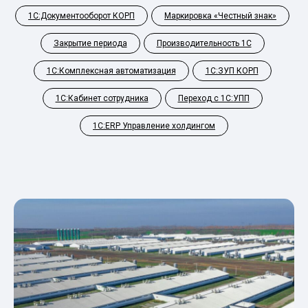
1С:Документооборот КОРП
Маркировка «Честный знак»
Закрытие периода
Производительность 1С
1С:Комплексная автоматизация
1С:ЗУП КОРП
1С:Кабинет сотрудника
Переход с 1С:УПП
1С:ERP Управление холдингом