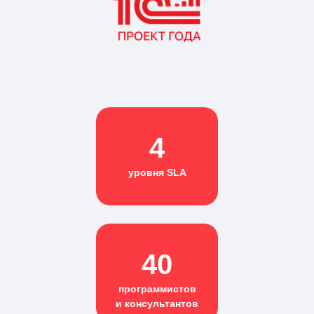
4
уровня SLA
40
программистов
и консультантов