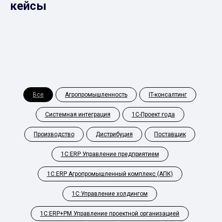
кейсы
Все
Агропромышленность
IT-консалтинг
Системная интеграция
1С-Проект года
Производство
Дистрибуция
Поставщик
1С:ERP Управление предприятием
1С:ERP Агропромышленный комплекс (АПК)
1С:Управление холдингом
1С:ERP+PM Управление проектной организацией