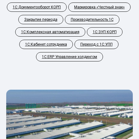
1С:Документооборот КОРП
Маркировка «Честный знак»
Закрытие периода
Производительность 1С
1С:Комплексная автоматизация
1С:ЗУП КОРП
1С:Кабинет сотрудника
Переход с 1С:УПП
1С:ERP Управление холдингом