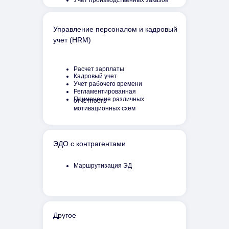
Учет производственных заказов
Управление персоналом и кадровый
учет (HRM)
Расчет зарплаты
Кадровый учет
Учет рабочего времени
Регламентированная
Применение различных
отчетность
мотивационных схем
ЭДО с контрагентами
Маршрутизация ЭД
Другое