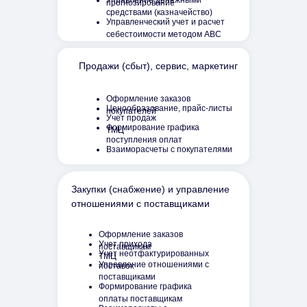
Управление денежными
прогнозирование
средствами (казначейство)
Управленческий учет и расчет
себестоимости методом ABC
Продажи (сбыт), сервис, маркетинг
Оформление заказов
Ценообразование, прайс-листы
покупателей
Учет продаж
Формирование графика
ТМЦ
поступления оплат
Взаиморасчеты с покупателями
Закупки (снабжение) и управление
отношениями с поставщиками
Оформление заказов
Учет прихода
поставщикам
Учет неотфактурированных
ТМЦ
Управление отношениями с
поставок
поставщиками
Формирование графика
оплаты поставщикам