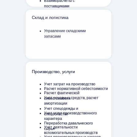
Взаиморасчеты с
поставщиками
Склад и логистика
Управление складскими
запасами
Производство, услуги
Учет затрат на производство
Расчет нормативной себестоимости
Расчет фактической
Учет основных средств, расчет
себестоимости
амортизации
Учет спецодежды и
Учет услуг производственного
спецоснастки
характера
Переработка давальческого
Учет деятельности
сырья
вспомогательных производств