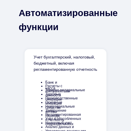
Автоматизированные
функции
Учет бухгалтерский, налоговый,
бюджетный, включая
регламентированную отчетность
Банк и
Расчеты с
касса
Товарно-материальные
контрагентами
Торговые
ценности
Производственные
операции
Основные
операции
Нематериальные
средства
Завершение
активы
Регламентированная
периода
Учет в обособленных
отчетность
Налоговый учет
подразделениях
Анализ данных и