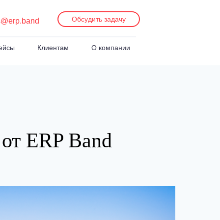
Обсудить задачу
s@erp.band
ейсы
Клиентам
О компании
от ERP Band