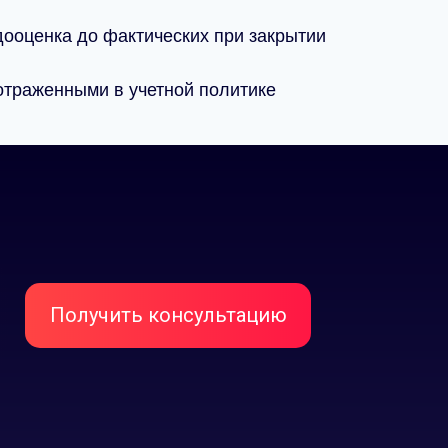
дооценка до фактических при закрытии
отраженными в учетной политике
Читать отзыв
х
Получить консультацию