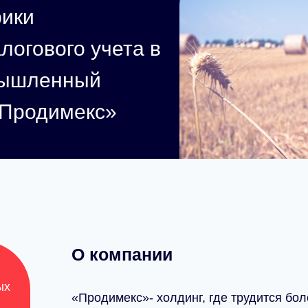
фики
алогового учета в
мышленный
«Продимекс»
150
Численность
компании
20
Число
О компании
автоматизированны
рабочих мест
ых
«Продимекс»- холдинг, где трудится бол