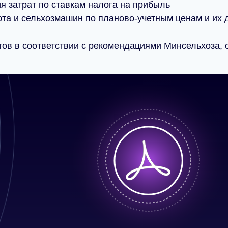
 затрат по ставкам налога на прибыль
рта и сельхозмашин по планово-учетным ценам и их 
150
Численность
тов в соответствии с рекомендациями Минсельхоза, 
компании
20
Число
автоматизированны
рабочих мест