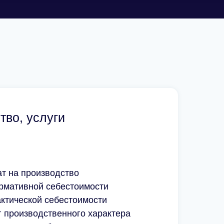
тво, услуги
х
ат на производство
ормативной себестоимости
ктической себестоимости
г производственного характера