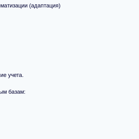
оматизации (адаптация)
ие учета.
ым базам: