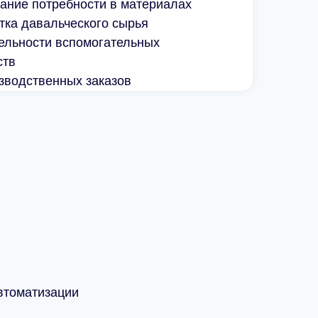
ание потребности в материалах
тка давальческого сырья
тельности вспомогательных
ств
зводственных заказов
х
втоматизации