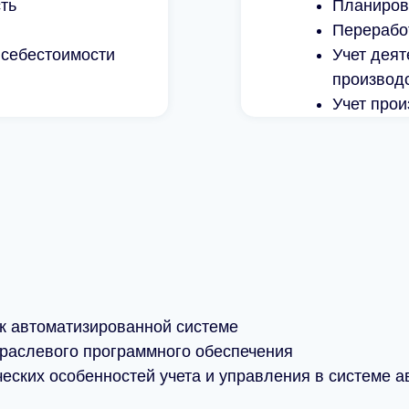
ть
Планиров
Перерабо
 себестоимости
Учет дея
производ
Учет прои
150
Численность
компании
20
Число
автоматизированны
рабочих мест
Читать отзыв
 к автоматизированной системе
траслевого программного обеспечения
еских особенностей учета и управления в системе а