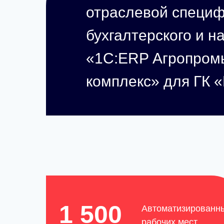
отраслевой специ
бухгалтерского и н
«1С:ERP Агропро
комплекс» для ГК 
1 500
Автоматизированн
рабочих мест