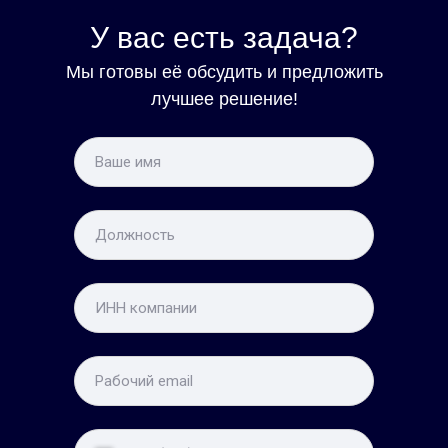
Менеджеры по продажам
видят актуальную
У вас есть задача?
информацию о готовности
Мы готовы её обсудить и предложить
своих заказов на
лучшее решение!
производстве.
Про