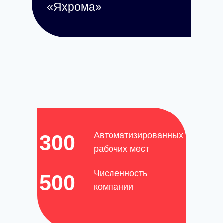
«Яхрома»
Автоматизированных
300
рабочих мест
Численность
500
компании