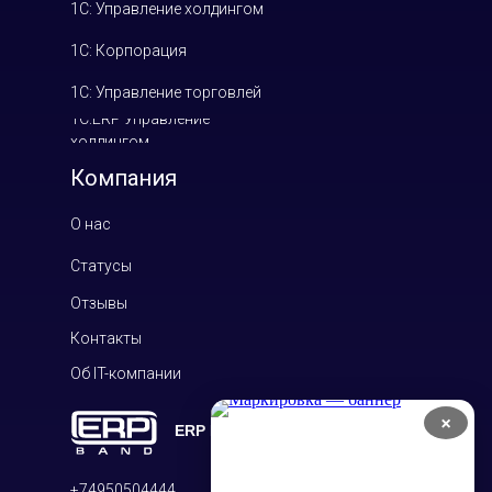
1С: Управление холдингом
1С: Корпорация
1С: Управление торговлей
1С:ERP Управление
холдингом
Компания
О нас
Статусы
Отзывы
Контакты
Об IT-компании
×
ERP Band
+74950504444