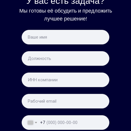
У вас есть задача?
Мы готовы её обсудить и предложить
лучшее решение!
Про
+7