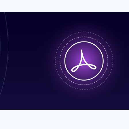
20
Число
автоматизированны
рабочих мест
150
Численность
компании