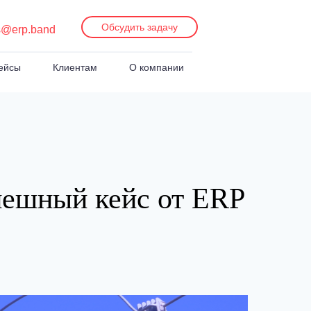
Обсудить задачу
s@erp.band
ейсы
Клиентам
О компании
шный кейс от ERP