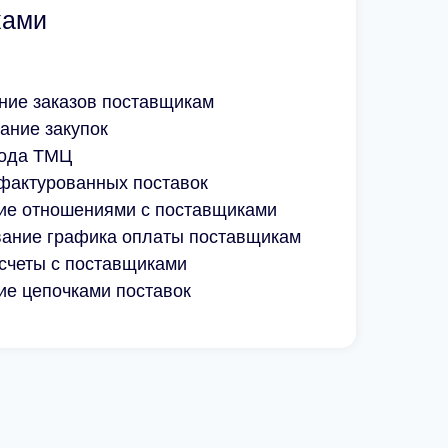
ками
ие заказов поставщикам
ание закупок
хода ТМЦ
тфактурованных поставок
ие отношениями с поставщиками
ание графика оплаты поставщикам
х
счеты с поставщиками
ие цепочками поставок