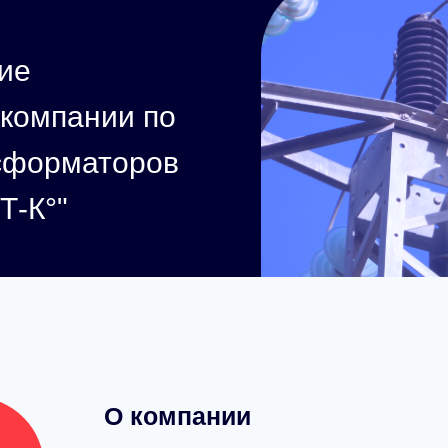
ие
 компании по
нсформаторов
-К°"
150
Численность
компании
20
Число
автоматизированны
рабочих мест
О компании