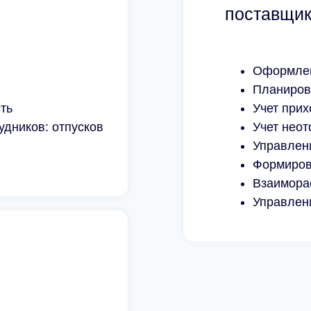
поставщи
Оформлен
Планиров
150
Численность
ть
Учет при
компании
удников: отпусков
Учет нео
Управлен
20
Число
Формиров
автоматизированны
Взаимора
рабочих мест
Управлен
Читать отзыв