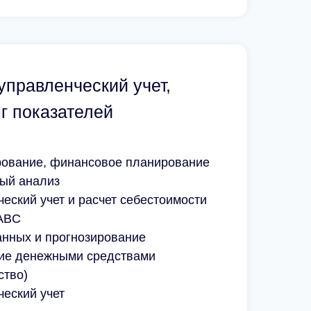
управленческий учет,
г показателей
ование, финансовое планирование
ый анализ
еский учет и расчет себестоимости
ABC
Читать отзыв
х
анных и прогнозирование
ие денежными средствами
ство)
еский учет