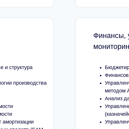
Финансы, 
мониторин
150
Численность
е и структура
Бюджетир
компании
Финансов
логии производства
Управленч
20
Число
методом 
автоматизированны
Анализ д
мости
рабочих мест
Управлен
мости
(казначей
т амортизации
Управленч