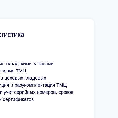
Читать отзыв
х
огистика
ие складскими запасами
ование ТМЦ
 в цеховых кладовых
ация и разукомплектация ТМЦ
и учет серийных номеров, сроков
и сертификатов