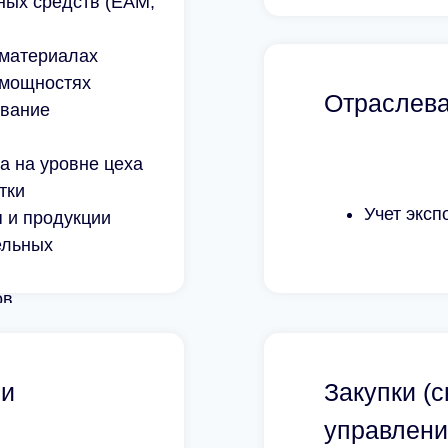
ных средств (EAM,
 материалах
 мощностях
Отраслев
ование
а на уровне цеха
тки
Учет экс
 и продукции
ельных
ов
 и
Закупки (
управлени