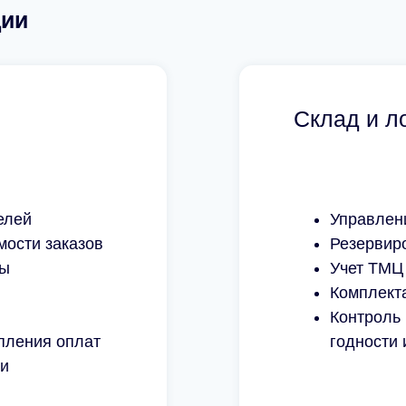
ции
20
Число
автоматизированны
рабочих мест
Склад и л
елей
Управлен
мости заказов
Резервир
ты
Учет ТМЦ
Комплект
Контроль 
пления оплат
годности 
ми