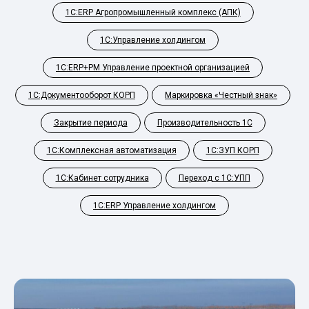
1С:ERP Агропромышленный комплекс (АПК)
1С:Управление холдингом
1С:ERP+PM Управление проектной организацией
1С:Документооборот КОРП
Маркировка «Честный знак»
Закрытие периода
Производительность 1С
1С:Комплексная автоматизация
1С:ЗУП КОРП
1С:Кабинет сотрудника
Переход с 1С:УПП
1С:ERP Управление холдингом