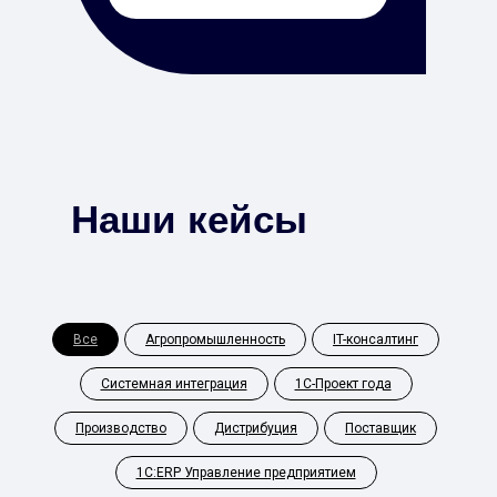
Наши кейсы
Все
Агропромышленность
IT-консалтинг
Системная интеграция
1С-Проект года
Производство
Дистрибуция
Поставщик
1С:ERP Управление предприятием