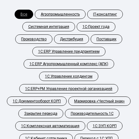
Все
Агропромышленность
IT-консалтинг
Системная интеграция
1С-Проект года
Производство
Дистрибуция
Поставщик
1С:ERP Управление предприятием
1С:ERP Агропромышленный комплекс (АПК)
1С:Управление холдингом
1С:ERP+PM Управление проектной организацией
1С:Документооборот КОРП
Маркировка «Честный знак»
Закрытие периода
Производительность 1С
1С:Комплексная автоматизация
1С:ЗУП КОРП
1С:Кабинет сотрудника
Переход с 1С:УПП