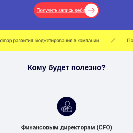
Получить запись вебинара
азвития бюджетирования в компании
Подарок 
Кому будет полезно?
Финансовым директорам (CFO)