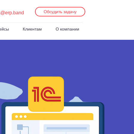
Обсудить задачу
s@erp.band
ейсы
Клиентам
О компании
х