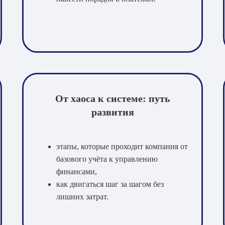
150
Численность
компании
20
Число
От хаоса к системе: путь
автоматизированны
развития
рабочих мест
этапы, которые проходит компания от
базового учёта к управлению
финансами,
как двигаться шаг за шагом без
лишних затрат.