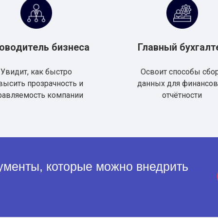
150
Численность
оводитель бизнеса
Главный бухгалт
компании
Увидит, как быстро
Освоит способы сбо
20
Число
высить прозрачность и
данных для финансо
равляемость компании
отчётности
автоматизированны
рабочих мест
ументы, которые можно внедрить