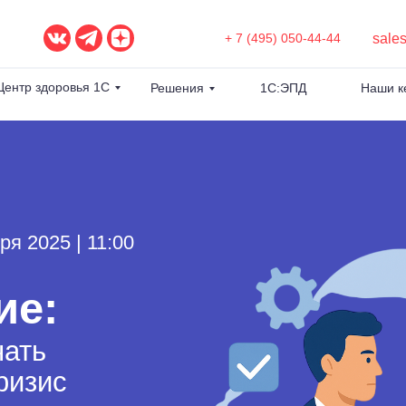
sale
+ 7 (495) 050-44-44
Центр здоровья 1С
Решения
1С:ЭПД
Наши к
150
ря 2025 | 11:00
Численность
компании
ие:
20
Число
чать
автоматизированны
рабочих мест
ризис