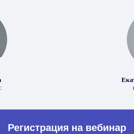
а
Ека
С
Регистрация на вебинар