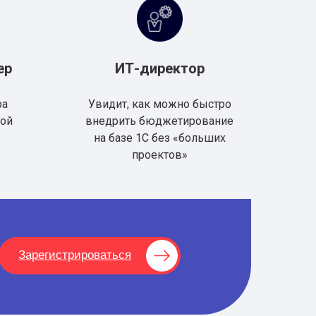
ер
ИТ-директор
ра
Увидит, как можно быстро
вой
внедрить бюджетирование
на базе 1С без «больших
х
проектов»
Зарегистрироваться