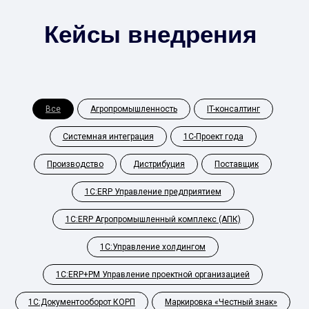
Кейсы внедрения
Все
Агропромышленность
IT-консалтинг
Системная интеграция
1С-Проект года
Производство
Дистрибуция
Поставщик
1С:ERP Управление предприятием
1С:ERP Агропромышленный комплекс (АПК)
1С:Управление холдингом
1С:ERP+PM Управление проектной организацией
1С:Документооборот КОРП
Маркировка «Честный знак»