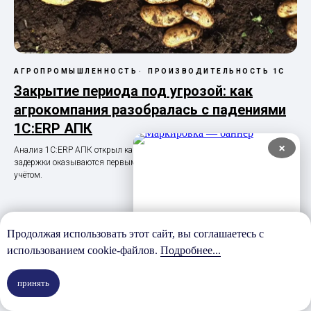
АГРОПРОМЫШЛЕННОСТЬ
ПРОИЗВОДИТЕЛЬНОСТЬ 1С
Закрытие периода под угрозой: как
агрокомпания разобралась с падениями
1С:ERP АПК
×
Анализ 1С:ERP АПК открыл картину, в которой единичные падения и
задержки оказываются первыми симптомами серьёзных проблем с
учётом.
Продолжая использовать этот сайт, вы соглашаетесь с
Еще кейсы
использованием cookie-файлов.
Подробнее...
принять