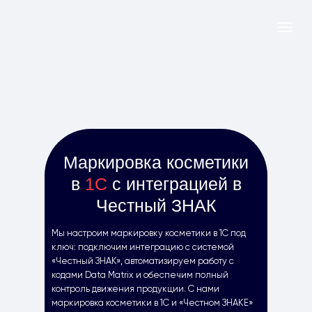
Маркировка косметики
в
1С
с интеграцией в
Честный ЗНАК
Мы настроим маркировку косметики в 1С под
ключ: подключим интеграцию с системой
«Честный ЗНАК», автоматизируем работу с
кодами Data Matrix и обеспечим полный
контроль движения продукции. С нами
маркировка косметики в 1С и «Честном ЗНАКЕ»