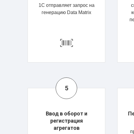
1С отправляет запрос на
с
генерацию Data Matrix
к
п
Ввод в оборот и
Пе
регистрация
агрегатов
п