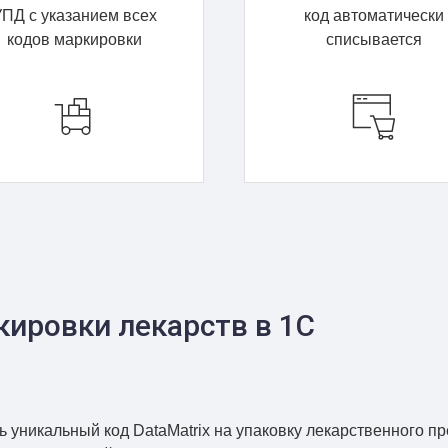
ПД с указанием всех
код автоматически
кодов маркировки
списывается
кировки лекарств в 1С
ь уникальный код DataMatrix на упаковку лекарственного п