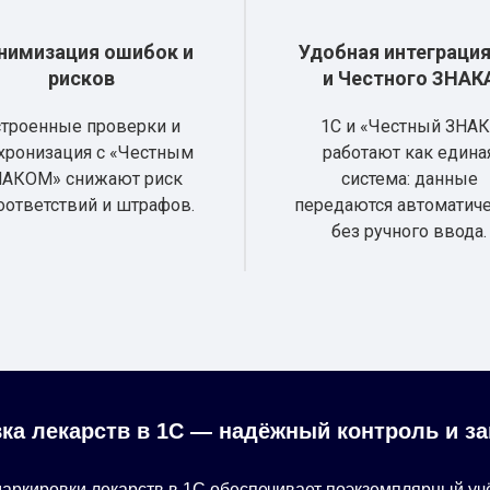
нимизация ошибок и
Удобная интеграция
рисков
и Честного ЗНАК
строенные проверки и
1С и «Честный ЗНАК
хронизация с «Честным
работают как едина
АКОМ» снижают риск
система: данные
оответствий и штрафов.
передаются автоматиче
без ручного ввода.
ка лекарств в 1С — надёжный контроль и за
аркировки лекарств в 1С обеспечивает поэкземплярный учё