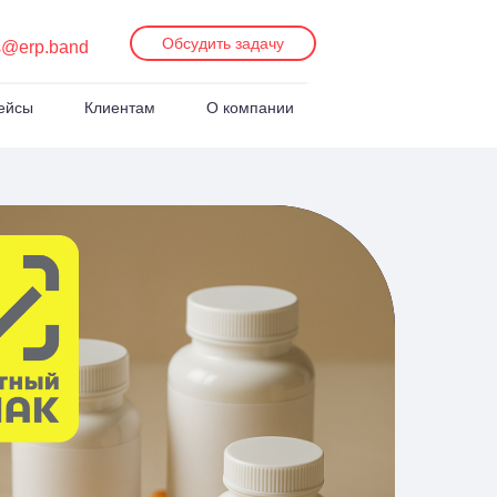
Обсудить задачу
s@erp.band
ейсы
Клиентам
О компании