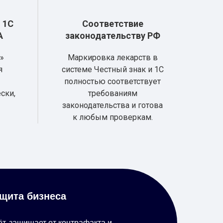
 1С
Соответствие
А
законодательству РФ
»
Маркировка лекарств в
я
системе Честный знак и 1С
полностью соответствует
ски,
требованиям
законодательства и готова
к любым проверкам.
щита бизнеса
т, защищает от контрафакта и