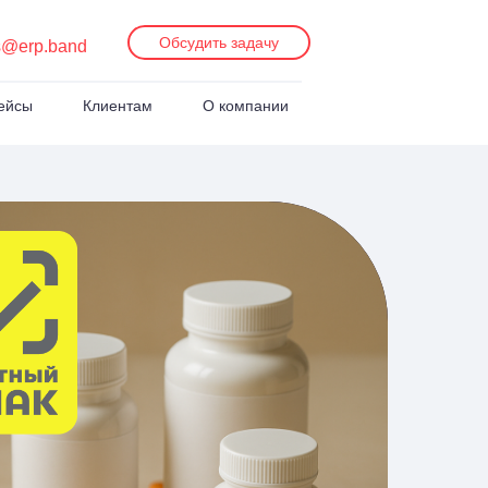
Обсудить задачу
s@erp.band
ейсы
Клиентам
О компании