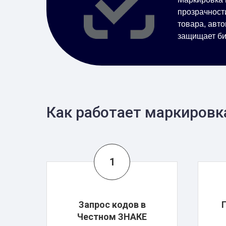
прозрачност
товара, авт
защищает би
Как работает маркировк
Запрос кодов в
Честном ЗНАКЕ