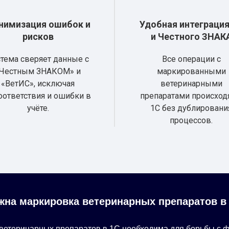
нимизация ошибок и
Удобная интеграция
рисков
и Честного ЗНАК
тема сверяет данные с
Все операции с
Честным ЗНАКОМ» и
маркированными
«ВетИС», исключая
ветеринарными
оответствия и ошибки в
препаратами происход
учёте.
1С без дублировани
процессов.
жна маркировка ветеринарных препаратов в
ветеринарных препаратов в 1С необходима для борьбы с 