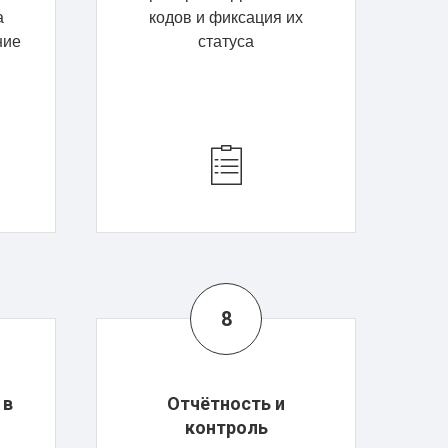
а
кодов и фиксация их
ние
статуса
 в
Отчётность и
контроль