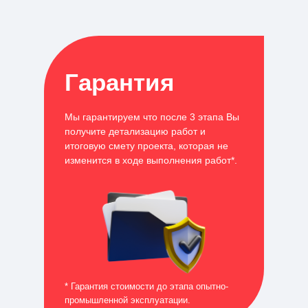
Гарантия
Мы гарантируем что после 3 этапа Вы
получите детализацию работ и
итоговую смету проекта, которая не
изменится в ходе выполнения работ*.
* Гарантия стоимости до этапа опытно-
промышленной эксплуатации.