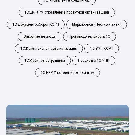
1С:Управление холдингом
1С:ERP+PM Управление проектной организацией
1С:Документооборот КОРП
Маркировка «Честный знак»
Закрытие периода
Производительность 1С
1С:Комплексная автоматизация
1С:ЗУП КОРП
1С:Кабинет сотрудника
Переход с 1С:УПП
1С:ERP Управление холдингом