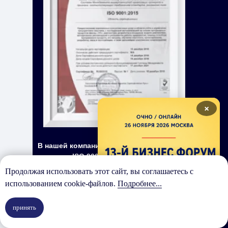
×
В нашей компании внедрен
стандарт ISO 9001, который
помогает улучшать работу и
Продолжая использовать этот сайт, вы соглашаетесь с
соответствовать ожиданиям
использованием cookie-файлов.
Подробнее...
клиентов. Этот стандарт
определяет создание и
принять
поддержание системы
менеджмента качества, что