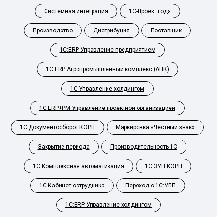
Системная интеграция
1С-Проект года
Производство
Дистрибуция
Поставщик
1С:ERP Управление предприятием
1С:ERP Агропромышленный комплекс (АПК)
1С:Управление холдингом
1С:ERP+PM Управление проектной организацией
1С:Документооборот КОРП
Маркировка «Честный знак»
Закрытие периода
Производительность 1С
1С:Комплексная автоматизация
1С:ЗУП КОРП
1С:Кабинет сотрудника
Переход с 1С:УПП
1С:ERP Управление холдингом