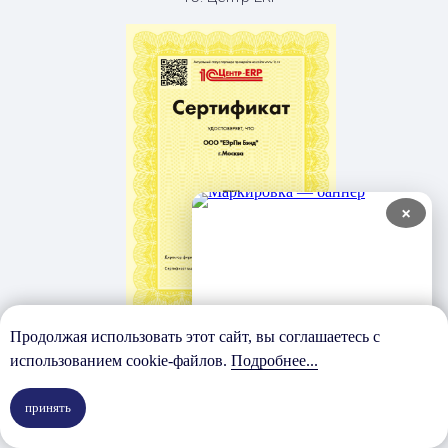
×
Сертификат
Продолжая использовать этот сайт, вы соглашаетесь с
1С: Центр ERP
использованием cookie-файлов.
Подробнее...
"Строительство"
принять