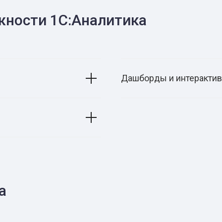
ности 1С:Аналитика
Дашборды и интеракти
а