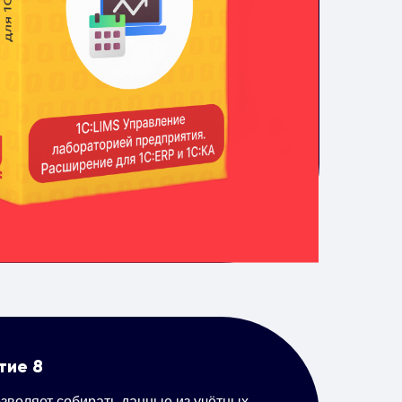
тие 8
озволяет собирать данные из учётных