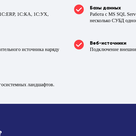
Базы данных
1С:ERP, 1С:КА, 1С:УХ,
Работа с MS SQL Serv
несколько СУБД одно
Веб-источники
ительного источника наряду
Подключение внешних
госистемных ландшафтов.
?