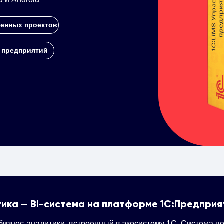
енных проектов
 предприятий
тика — BI-система на платформе 1С:Предприя
бизнес-аналитики, встроенный в экосистему 1С. Система п