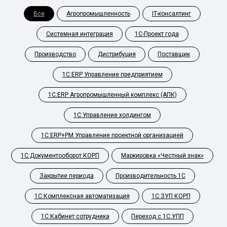
Все
Агропромышленность
IT-консалтинг
Системная интеграция
1С-Проект года
Производство
Дистрибуция
Поставщик
1С:ERP Управление предприятием
1С:ERP Агропромышленный комплекс (АПК)
1С:Управление холдингом
1С:ERP+PM Управление проектной организацией
1С:Документооборот КОРП
Маркировка «Честный знак»
Закрытие периода
Производительность 1С
1С:Комплексная автоматизация
1С:ЗУП КОРП
1С:Кабинет сотрудника
Переход с 1С:УПП