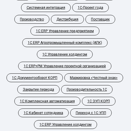
Системная интеграция
1С-Проект года
Производство
Дистрибуция
Поставщик
1С:ERP Управление предприятием
1С:ERP Агропромышленный комплекс (АПК)
1С:Управление холдингом
1С:ERP+PM Управление проектной организацией
1С:Документооборот КОРП
Маркировка «Честный знак»
Закрытие периода
Производительность 1С
1С:Комплексная автоматизация
1С:ЗУП КОРП
1С:Кабинет сотрудника
Переход с 1С:УПП
1С:ERP Управление холдингом