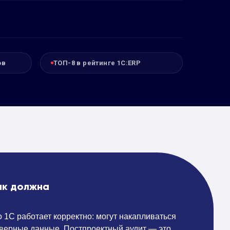
ов
ТОП-8 в рейтинге 1С:ERP
ак должна
о 1С работает корректно: могут накапливаться
неверные данные. Постпроектный аудит — это