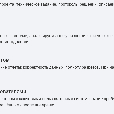
роекта: техническое задание, протоколы решений, описан
нных в системе, анализируем логику разноски ключевых хо
ие методологии.
ётов
ие отчёты: корректность данных, полноту разрезов. При 
ователями
тором и ключевыми пользователями системы: какие пробле
ерешёнными после внедрения.