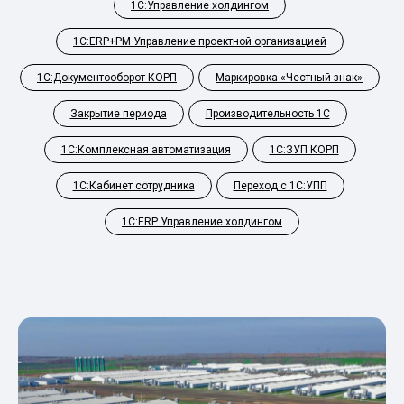
1С:Управление холдингом
1С:ERP+PM Управление проектной организацией
1С:Документооборот КОРП
Маркировка «Честный знак»
Закрытие периода
Производительность 1С
1С:Комплексная автоматизация
1С:ЗУП КОРП
1С:Кабинет сотрудника
Переход с 1С:УПП
1С:ERP Управление холдингом