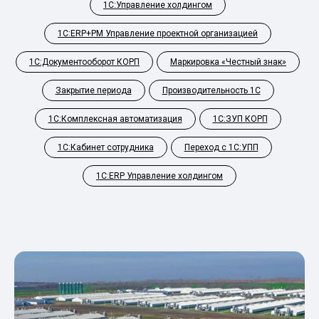
1С:Управление холдингом
1С:ERP+PM Управление проектной организацией
1С:Документооборот КОРП
Маркировка «Честный знак»
Закрытие периода
Производительность 1С
1С:Комплексная автоматизация
1С:ЗУП КОРП
1С:Кабинет сотрудника
Переход с 1С:УПП
1С:ERP Управление холдингом