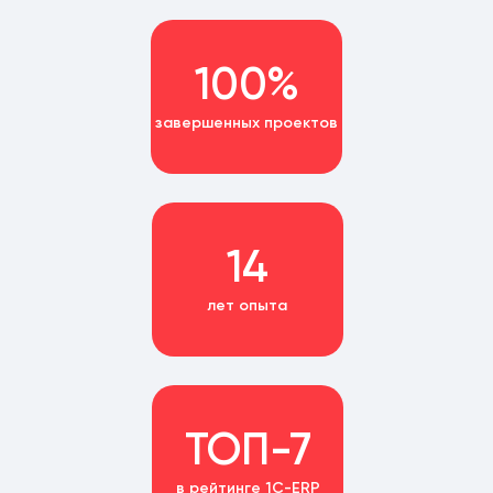
100%
завершенных проектов
14
лет опыта
ТОП-7
в рейтинге 1С-ERP