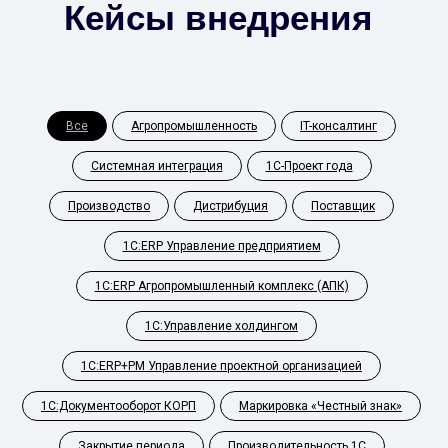
Кейсы внедрения
Все
Агропромышленность
IT-консалтинг
Системная интеграция
1С-Проект года
Производство
Дистрибуция
Поставщик
1С:ERP Управление предприятием
1С:ERP Агропромышленный комплекс (АПК)
1С:Управление холдингом
1С:ERP+PM Управление проектной организацией
1С:Документооборот КОРП
Маркировка «Честный знак»
Закрытие периода
Производительность 1С