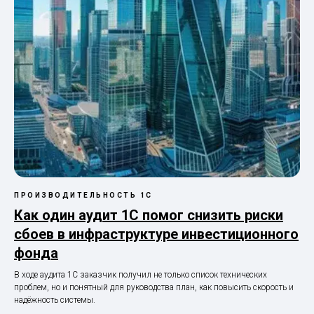
ПРОИЗВОДИТЕЛЬНОСТЬ 1С
Как один аудит 1С помог снизить риски
сбоев в инфраструктуре инвестиционного
фонда
В ходе аудита 1С заказчик получил не только список технических
проблем, но и понятный для руководства план, как повысить скорость и
надёжность системы.