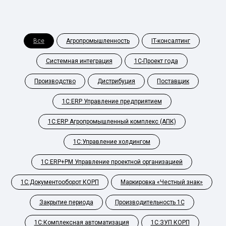
Все
Агропромышленность
IT-консалтинг
Системная интеграция
1С-Проект года
Производство
Дистрибуция
Поставщик
1С:ERP Управление предприятием
1С:ERP Агропромышленный комплекс (АПК)
1С:Управление холдингом
1С:ERP+PM Управление проектной организацией
1С:Документооборот КОРП
Маркировка «Честный знак»
Закрытие периода
Производительность 1С
1С:Комплексная автоматизация
1С:ЗУП КОРП