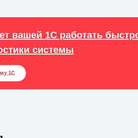
ает вашей 1С работать быстр
остики системы
ику 1С
я