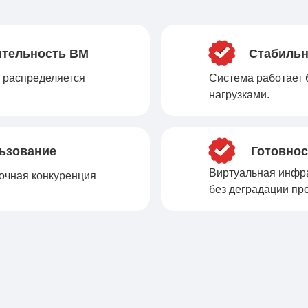
ительность ВМ
Стабильн
а распределяется
Система работает 
нагрузками.
ьзование
Готовно
Виртуальная инфрас
очная конкуренция
без деградации пр