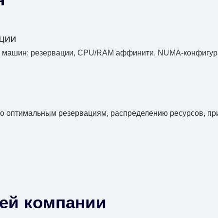
ации
х машин: резервации, CPU/RAM аффинити, NUMA-конфигура
о оптимальным резервациям, распределению ресурсов, при
шей компании