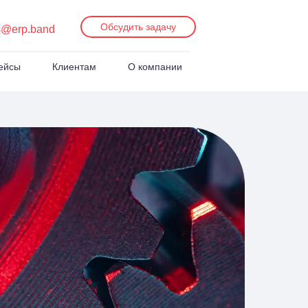
Обсудить задачу
s@erp.band
ейсы
Клиентам
О компании