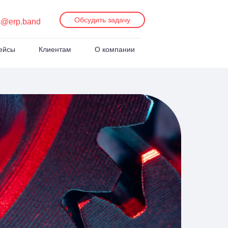
Обсудить задачу
s@erp.band
ейсы
Клиентам
О компании