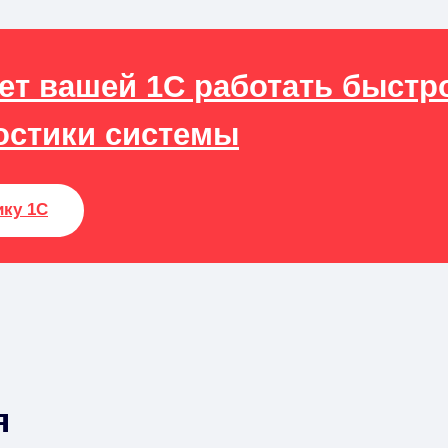
ает вашей 1С работать быстр
остики системы
ику 1С
я