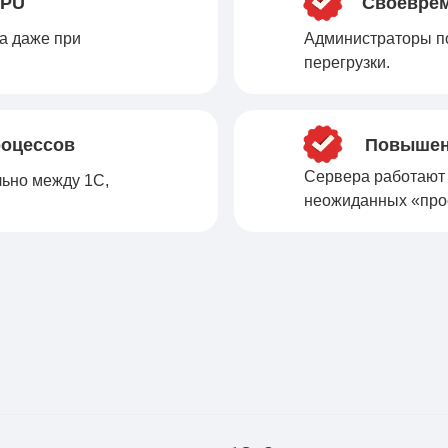
CPU
Своеврем
а даже при
Администраторы п
перегрузки.
роцессов
Повышен
Сервера работают 
ьно между 1С,
неожиданных «про