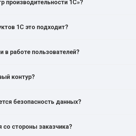
тр производительности 1С»?
уктов 1С это подходит?
ои в работе пользователей?
вый контур?
ется безопасность данных?
я со стороны заказчика?