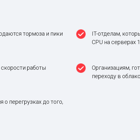
юдаются тормоза и пики
IT-отделам, кото
CPU на серверах 
 скорости работы
Организациям, го
переходу в облак
я о перегрузках до того,