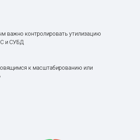
рым важно контролировать утилизацию
1С и СУБД
товящимся к масштабированию или
о